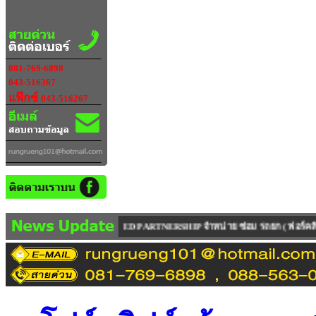
081-769-6898
043-516367
แฟ๊กซ์
043-516267
PARTNERSHIP จำหน่าย ซ่อม รถยก ( ฟอร์คลิฟท์ ) ทุกรุ่น ทุกยี่ห้อ ทุกคันเป็นร