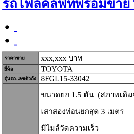
รถโฟล์คลิฟท์พร้อมขาย
xxx,xxx บาท
ราคาขาย
TOYOTA
ยี่ห้อ
8FGL15-33042
รุ่นรถ-เลขตัวถัง
ขนาดยก 1.5 ตัน (สภาพเดิมจา
เสาสองท่อนยกสุด 3 เมตร
มีไมล์วัดความเร็ว