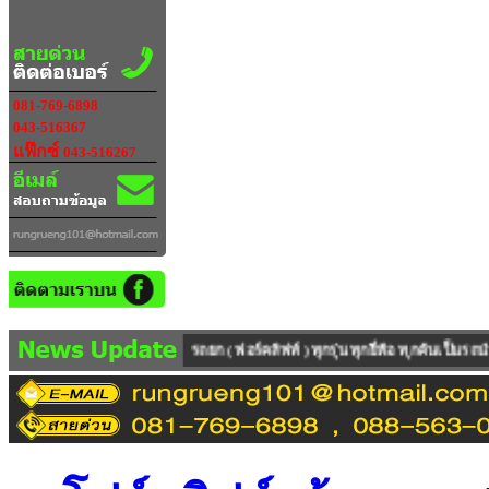
081-769-6898
043-516367
แฟ๊กซ์
043-516267
อร์คลิฟท์ ) ทุกรุ่น ทุกยี่ห้อ ทุกคันเป็นรถนำเข้าจาก ต่างประเทศ มีทั้งรถใหม