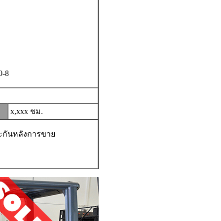
0-8
x,xxx ชม.
ระกันหลังการขาย