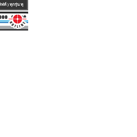
่ห้อ ทุกคันเป็นรถนำเข้าจาก ต่างประเทศ มีทั้งรถใหม่100 % และ รถUSED ให้บริก