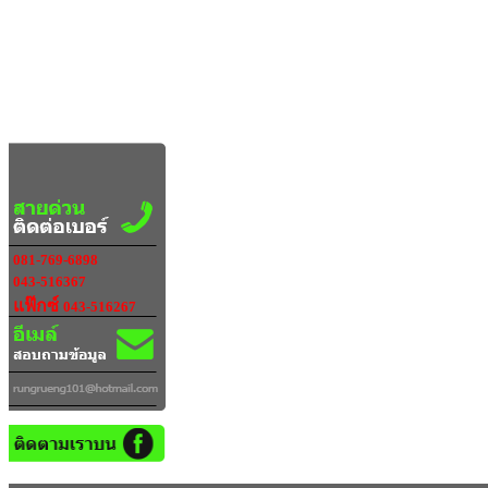
081-769-6898
043-516367
แฟ๊กซ์
043-516267