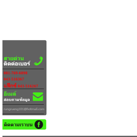
081-769-6898
043-516367
แฟ๊กซ์
043-516267