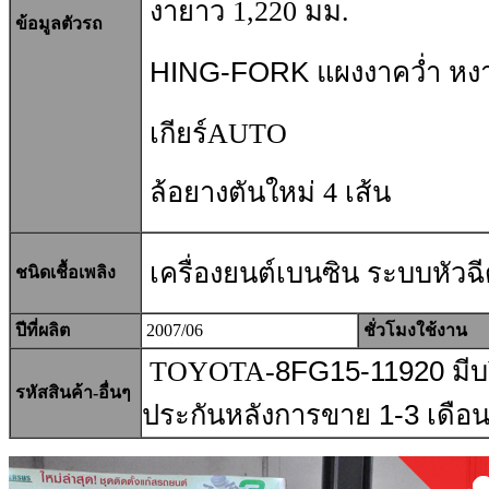
งายาว 1,220 มม.
ข้อมูลตัวรถ
HING-FORK แผงงาคว่ำ หง
เกียร์AUTO
ล้อยางตันใหม่ 4 เส้น
เครื่องยนต์เบนซิน ระบบหัวฉีด
ชนิดเชื้อเพลิง
ปีที่ผลิต
2007/06
ชั่วโมงใช้งาน
TOYOTA-
8FG15-11920
มีบ
รหัสสินค้า-อื่นๆ
ประกันหลังการขาย
1-3
เดือ