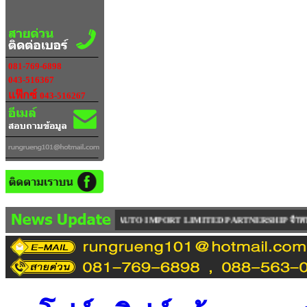
081-769-6898
043-516367
แฟ๊กซ์
043-516267
RRP AUTO IMPORT LIMITED PARTNERSHIP จำหน่าย ซ่อม รถยก ( ฟอร์คลิฟท์ ) ทุกรุ่