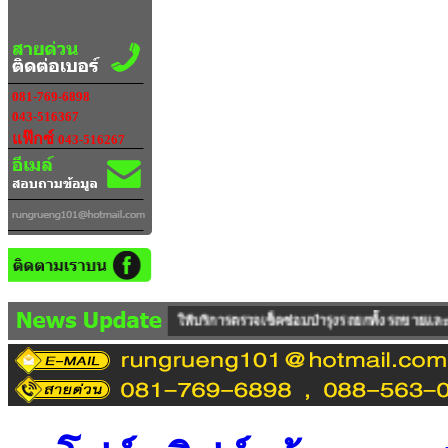
081-769-6898
043-516367
แฟ๊กซ์
043-516267
บริการตรวจเช็คซ่อมบำรุงรถยกทั้งรถขายและรถเช่า ซึ่งทางบริษัทฯ มีคลังสำรองอะ