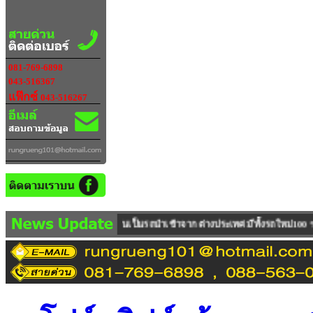
081-769-6898
043-516367
แฟ๊กซ์
043-516267
นเป็นรถนำเข้าจาก ต่างประเทศ มีทั้งรถใหม่100 % และ รถUSED ให้บริการตรวจเช็ค