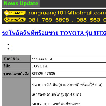
RRP AUT
รถโฟล์คลิฟท์พร้อมขาย TOYOTA รุ่น 8FD2
ราคาขาย
xxx,xxx บาท
ยี่ห้อ
TOYOTA
รุ่นรถ-เลขตัวถัง
8FD25-67635
ขนาดยก 2.5
ตัน (สวย สภาพดี พร้อมใช้งาน)
เสาสอง
ท่อน
ยกได้สูงสุด 4 เมตร
SIDE-SHIFT งาเลื่อนซ้าย-ขวา