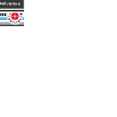
ี่ห้อ ทุกคันเป็นรถนำเข้าจาก ต่างประเทศ มีทั้งรถใหม่100 % และ รถUSED ให้บริก