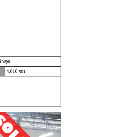
่าสุด
4,616 ชม.