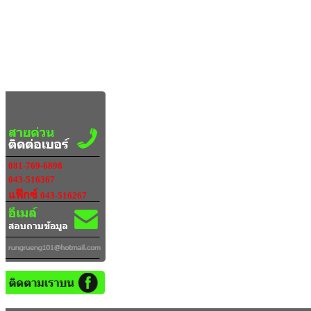
081-769-6898
043-516367
แฟ๊กซ์
043-516267