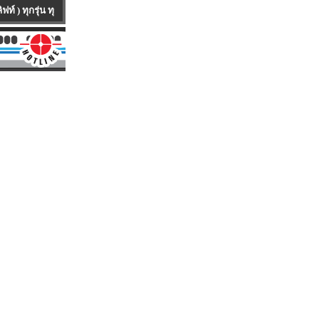
่ห้อ ทุกคันเป็นรถนำเข้าจาก ต่างประเทศ มีทั้งรถใหม่100 % และ รถUSED ให้บริก