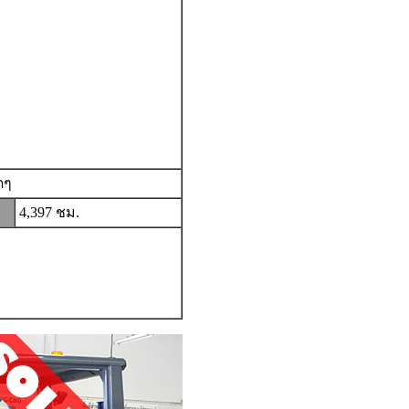
ดๆ
4,397 ชม.