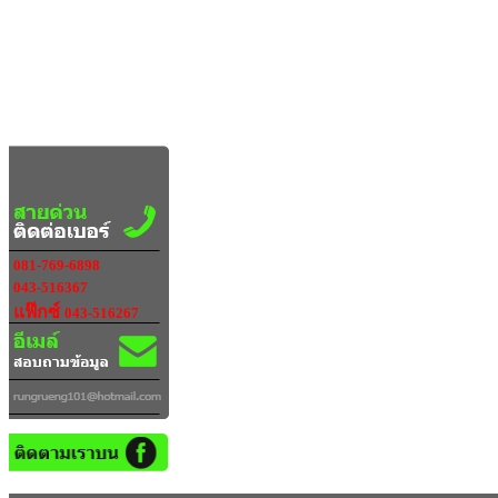
081-769-6898
043-516367
แฟ๊กซ์
043-516267