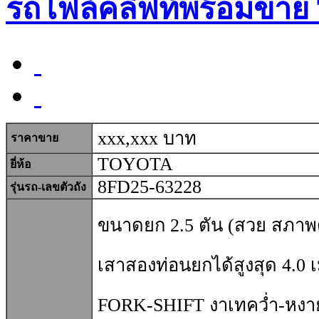
รถโฟล์คลิฟท์พร้อมขาย
xxx,xxx บาท
ราคาขาย
TOYOTA
ยี่ห้อ
8FD25-63228
รุ่นรถ-เลขตัวถัง
ขนาดยก 2.5
ตัน (สวย สภาพด
เสาสองท่อนยกได้สูงสุด 4.0 
FORK-SHIFT งาเทคว่ำ-หงา