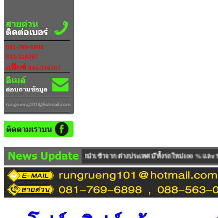
081-769-6898
043-516367
แฟ๊กซ์
043-516267
เข้าจาก ต่างประเทศ มีทั้งรถใหม่100 % และ รถUSED ให้บริการตรวจเช็คซ่อมบำรุง