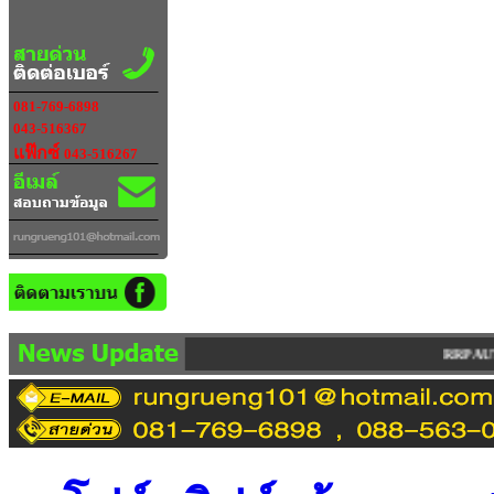
081-769-6898
043-516367
แฟ๊กซ์
043-516267
RRP AUTO IMPORT LIMITED PARTNERSH