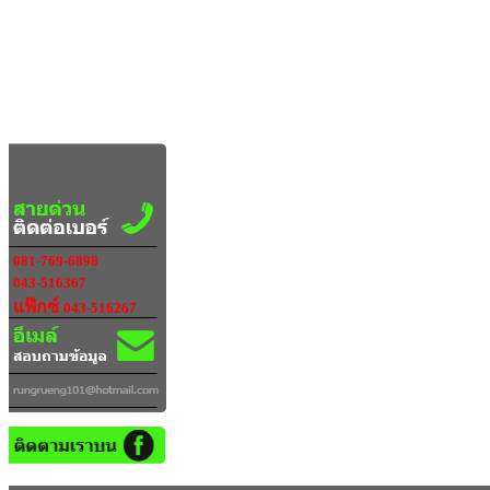
081-769-6898
043-516367
แฟ๊กซ์
043-516267