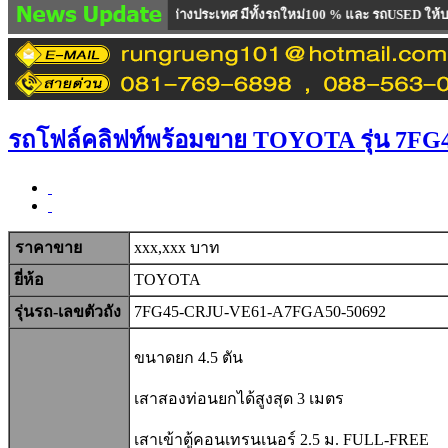
็นรถนำเข้าจาก ต่างประเทศ มีทั้งรถใหม่100 % และ รถUSED ให้บริการตรวจเช็คซ่อ
รถโฟล์คลิฟท์พร้อมขาย TOYOTA รุ่น 7FG
ราคาขาย
xxx,xxx บาท
ยี่ห้อ
TOYOTA
รุ่นรถ-เลขตัวถัง
7FG45-CRJU-VE61-A7FGA50-50692
ขนาดยก 4.5 ตัน
เสาสองท่อนยกได้สูงสุด 3 เมตร
เสาเข้าตู้คอนเทรนเนอร์ 2.5 ม. FULL-FREE