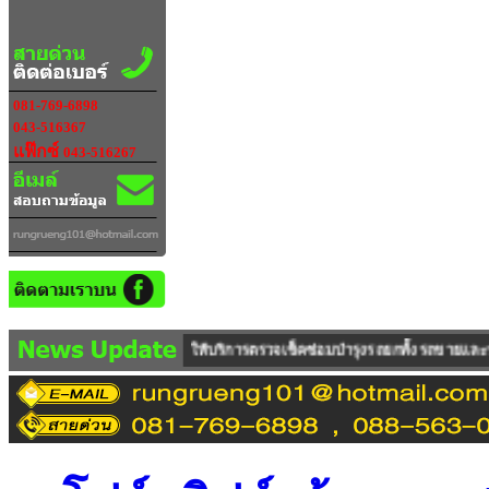
081-769-6898
043-516367
แฟ๊กซ์
043-516267
และ รถUSED ให้บริการตรวจเช็คซ่อมบำรุงรถยกทั้งรถขายและรถเช่า ซึ่งทางบริษัทฯ 