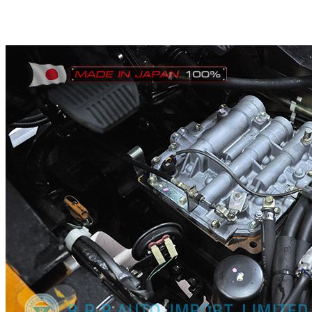
อัพเดตล่าสุดเมือ วันพฤหั