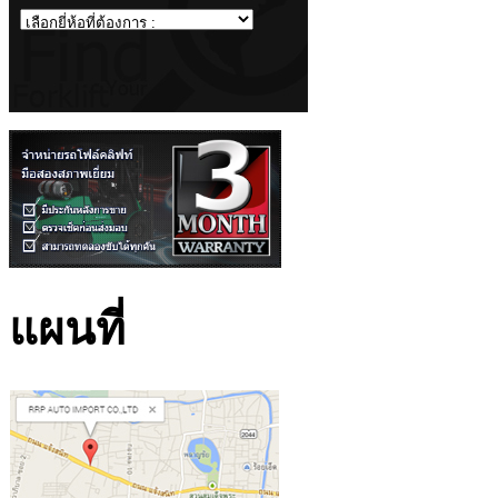
แผนที่