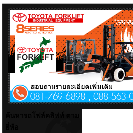
ค้นหารถโฟล์คลิฟท์ ตาม
ยี่ห้อ