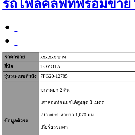
รถโฟล์คลิฟท์พร้อมขาย
ราคาขาย
xxx,xxx บาท
ยี่ห้อ
TOYOTA
รุ่นรถ-เลขตัวถัง
7FG20-12785
ขนาดยก 2
ตัน
เสาสองท่อน
ยกได้สูงสุด 3 เมตร
2 Control
งายาว 1,070
มม.
ข้อมูลตัวรถ
เกียร์ธรรมดา