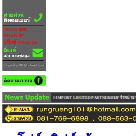
081-769-6898
043-516367
แฟ๊กซ์
043-516267
UTO IMPORT LIMITED PARTNERSHIP จำหน่าย ซ่อม รถยก ( ฟอร์คลิฟท์ ) ทุกรุ่น ทุก