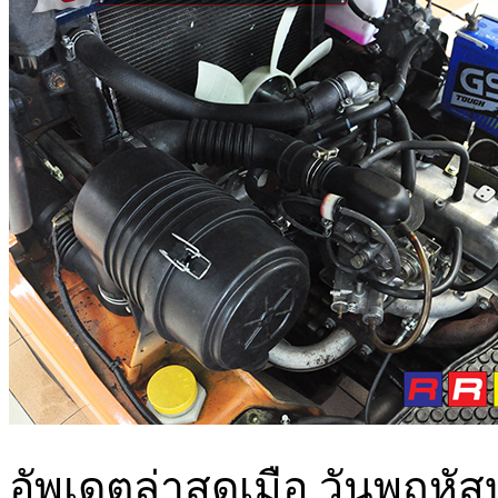
อัพเดตล่าสุดเมือ วันพฤหัส