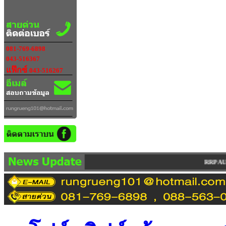
081-769-6898
043-516367
แฟ๊กซ์
043-516267
RRP AUTO IMPORT LIMITED PARTNERSH