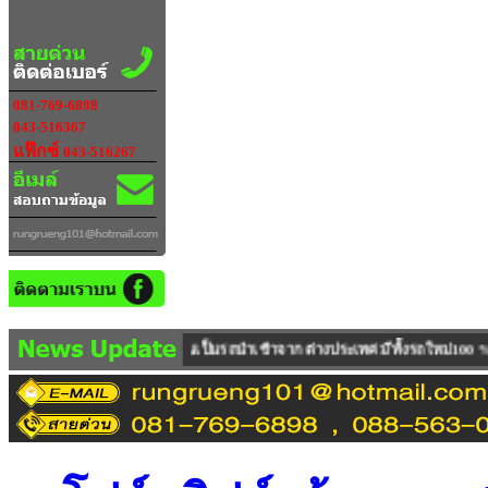
081-769-6898
043-516367
แฟ๊กซ์
043-516267
เป็นรถนำเข้าจาก ต่างประเทศ มีทั้งรถใหม่100 % และ รถUSED ให้บริการตรวจเช็คซ