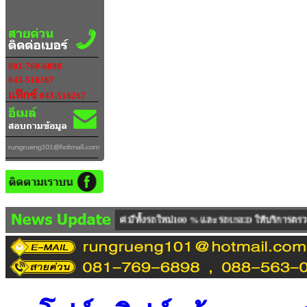
081-769-6898
043-516367
แฟ๊กซ์
043-516267
ะเทศ มีทั้งรถใหม่100 % และ รถUSED ให้บริการตรวจเช็คซ่อมบำรุงรถยกทั้งรถขายแ