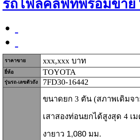
รถโฟล์คลิฟท์พร้อมขาย
xxx,xxx บาท
ราคาขาย
TOYOTA
ยี่ห้อ
7FD30-16442
รุ่นรถ-เลขตัวถัง
ขนาดยก 3 ตัน (สภาพเดิมจากญ
เสาสองท่อนยกได้สูงสุด 4 เ
งายาว 1,080 มม.