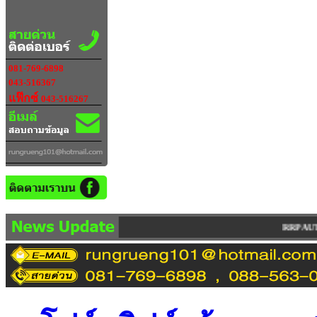
081-769-6898
043-516367
แฟ๊กซ์
043-516267
RRP AUTO IMPORT LIMITED PAR