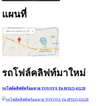
แผนที่
รถโฟล์คลิฟท์มาใหม่
รถโฟล์คลิฟท์พร้อมขาย TOYOTA รุ่น 8FD25-63228