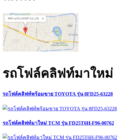
รถโฟล์คลิฟท์มาใหม่
รถโฟล์คลิฟท์พร้อมขาย TOYOTA รุ่น 8FD25-63228
รถโฟล์คลิฟท์มาใหม่ TCM รุ่น FD25T6H-F96-00762