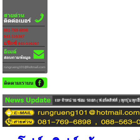
081-769-6898
043-516367
แฟ๊กซ์
043-516267
P จำหน่าย ซ่อม รถยก ( ฟอร์คลิฟท์ ) ทุกรุ่น ทุกยี่ห้อ ทุกคันเป็นรถนำเข้าจาก 