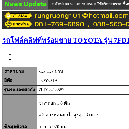
่างประเทศ มีทั้งรถใหม่100 % และ รถUSED ให้บริการตรวจเช็คซ่อมบำรุงรถยกทั้งร
รถโฟล์คลิฟท์พร้อมขาย TOYOTA รุ่น 7FD1
ราคาขาย
xxx,xxx บาท
ยี่ห้อ
TOYOTA
รุ่นรถ-เลขตัวถัง
7FD18-18583
ขนาดยก 1.8 ตัน
เสาสองท่อนยกได้สูงสุด 3 เมตร
ข้อมูลตัวรถ
งายาว 920 มม.