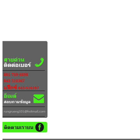
081-769-6898
043-516367
แฟ๊กซ์
043-516267