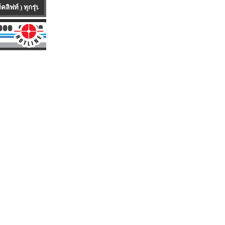
กยี่ห้อ ทุกคันเป็นรถนำเข้าจาก ต่างประเทศ มีทั้งรถใหม่100 % และ รถUSED ให้บ