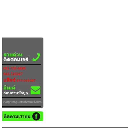
081-769-6898
043-516367
แฟ๊กซ์
043-516267