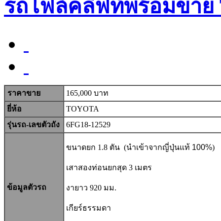
รถโฟล์คลิฟท์พร้อมขาย
ราคาขาย
165,000 บาท
ยี่ห้อ
TOYOTA
รุ่นรถ-เลขตัวถัง
6FG18-12529
ขนาดยก 1.8 ตัน (
นำเข้าจากญี่ปุ่นแท้ 100%
)
เสาสองท่อนยกสุด 3 เมตร
ข้อมูลตัวรถ
งายาว 920 มม.
เกียร์ธรรมดา