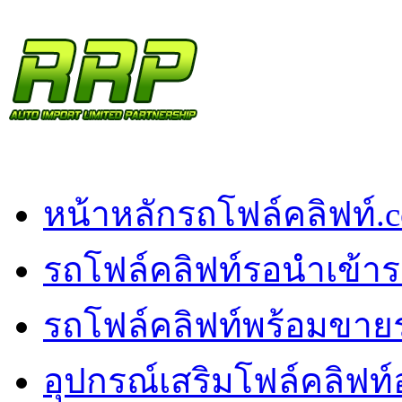
หน้าหลัก
รถโฟล์คลิฟท์.
รถโฟล์คลิฟท์รอนำเข้า
ร
รถโฟล์คลิฟท์พร้อมขาย
อุปกรณ์เสริมโฟล์คลิฟท์