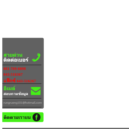
081-769-6898
043-516367
แฟ๊กซ์
043-516267