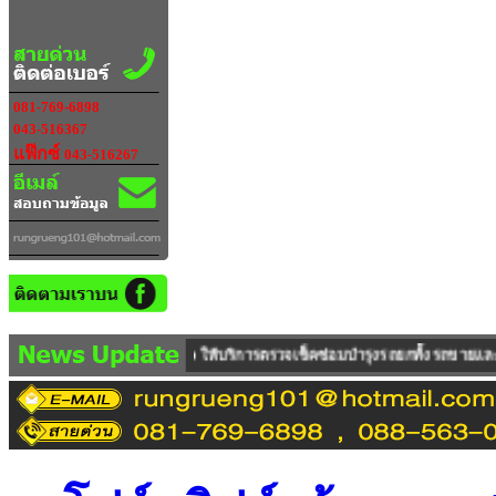
081-769-6898
043-516367
แฟ๊กซ์
043-516267
รถUSED ให้บริการตรวจเช็คซ่อมบำรุงรถยกทั้งรถขายและรถเช่า ซึ่งทางบริษัทฯ มีค