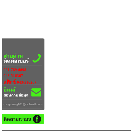
081-769-6898
043-516367
แฟ๊กซ์
043-516267