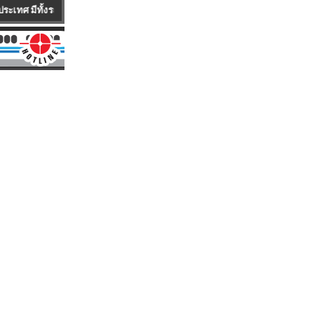
ถใหม่100 % และ รถUSED ให้บริการตรวจเช็คซ่อมบำรุงรถยกทั้งรถขายและรถเช่า ซึ่