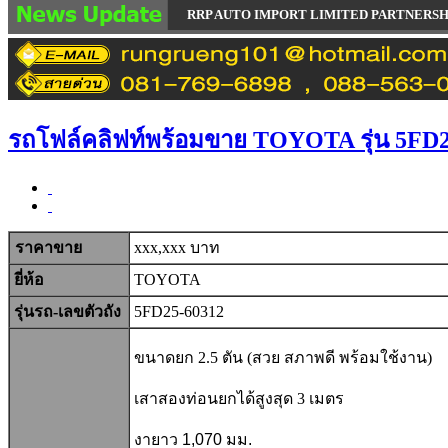
RRP AUTO IMPORT LIMITED PARTNERSHIP จำหน่าย ซ่อม รถยก
รถโฟล์คลิฟท์พร้อมขาย TOYOTA รุ่น 5FD2
ราคาขาย
xxx,xxx บาท
ยี่ห้อ
TOYOTA
รุ่นรถ-เลขตัวถัง
5FD25-60312
ขนาดยก 2.5 ตัน (สวย สภาพดี พร้อมใช้งาน)
เสาสองท่อนยกได้สูงสุด 3 เมตร
งายาว 1,070 มม.