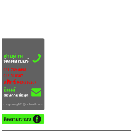
081-769-6898
043-516367
แฟ๊กซ์
043-516267