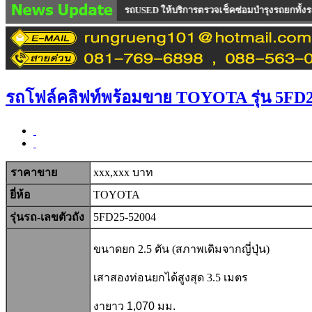
รถใหม่100 % และ รถUSED ให้บริการตรวจเช็คซ่อมบำรุงรถยกทั้งรถขายและรถเช่า ซึ่
รถโฟล์คลิฟท์พร้อมขาย TOYOTA รุ่น 5FD2
ราคาขาย
xxx,xxx บาท
ยี่ห้อ
TOYOTA
รุ่นรถ-เลขตัวถัง
5FD25-52004
ขนาดยก 2.5 ตัน (สภาพเดิมจากญี่ปุ่น)
เสาสองท่อนยกได้สูงสุด 3.5 เมตร
งายาว 1,070 มม.