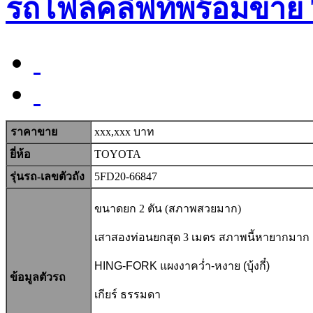
รถโฟล์คลิฟท์พร้อมขาย
ราคาขาย
xxx,xxx บาท
ยี่ห้อ
TOYOTA
รุ่นรถ-เลขตัวถัง
5FD20-66847
ขนาดยก 2 ตัน (สภาพสวยมาก)
เสาสองท่อนยกสุด 3 เมตร สภาพนี้หายากมาก
HING-FORK แผงงาคว่ำ-หงาย (บุ้งกี๋)
ข้อมูลตัวรถ
เกียร์ ธรรมดา