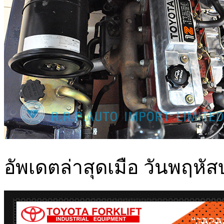
อัพเดตล่าสุดเมือ วันพฤหั