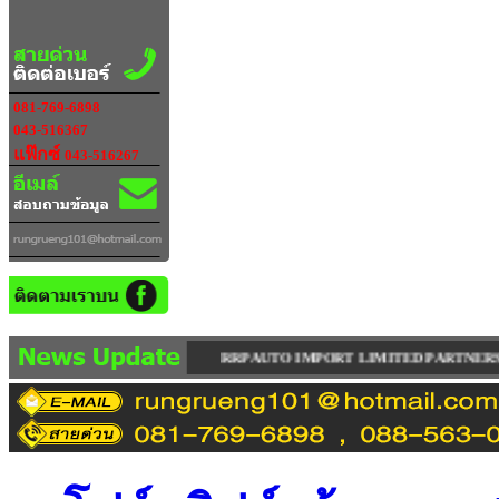
081-769-6898
043-516367
แฟ๊กซ์
043-516267
RRP AUTO IMPORT LIMITED PARTNERSHIP จำหน่าย ซ่อม รถยก ( ฟอร์คลิฟท์ 