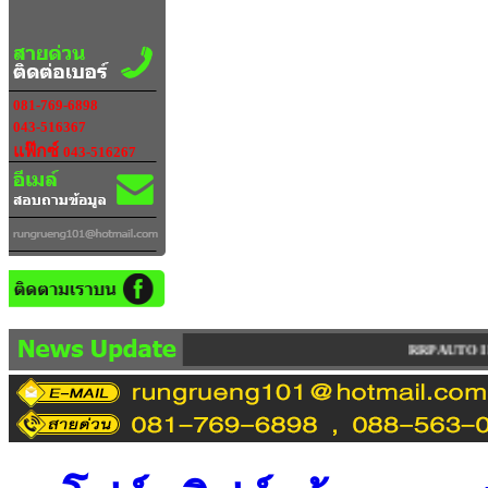
081-769-6898
043-516367
แฟ๊กซ์
043-516267
RRP AUTO IMPORT LIMITED PARTNERSHIP จำห