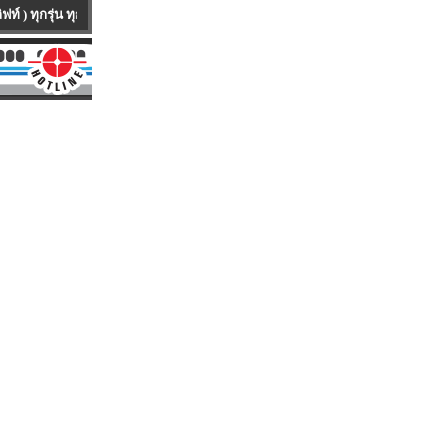
่ห้อ ทุกคันเป็นรถนำเข้าจาก ต่างประเทศ มีทั้งรถใหม่100 % และ รถUSED ให้บริก