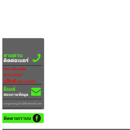
081-769-6898
043-516367
แฟ๊กซ์
043-516267