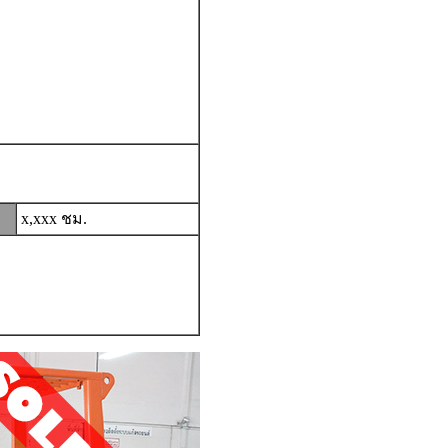
x,xxx ชม.