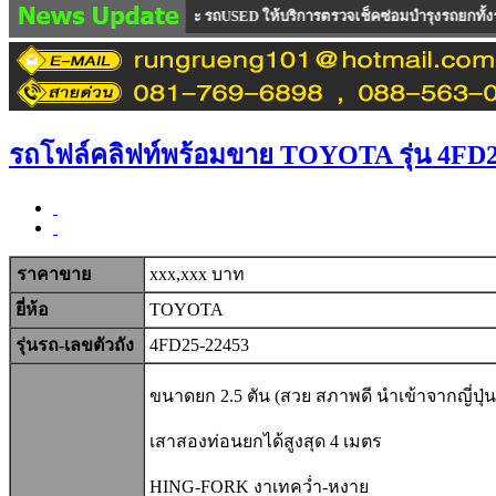
งรถใหม่100 % และ รถUSED ให้บริการตรวจเช็คซ่อมบำรุงรถยกทั้งรถขายและรถเช่า ซึ
รถโฟล์คลิฟท์พร้อมขาย TOYOTA รุ่น 4FD2
ราคาขาย
xxx,xxx บาท
ยี่ห้อ
TOYOTA
รุ่นรถ-เลขตัวถัง
4FD25-22453
ขนาดยก 2.5 ตัน (สวย สภาพดี นำเข้าจากญี่ปุ่
เสาสองท่อนยกได้สูงสุด 4 เมตร
HING-FORK งาเทคว่ำ-หงาย