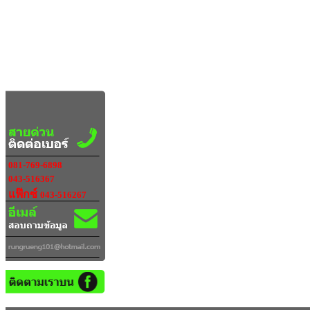
081-769-6898
043-516367
แฟ๊กซ์
043-516267