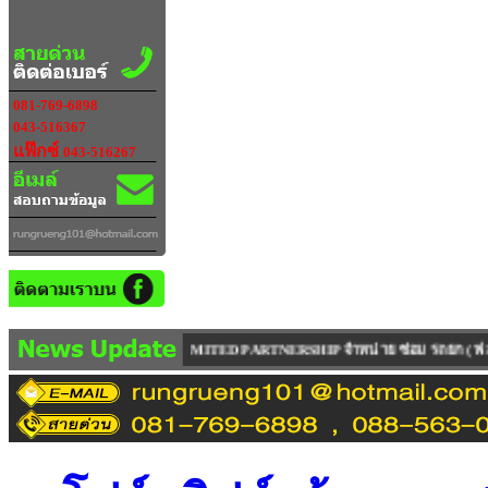
081-769-6898
043-516367
แฟ๊กซ์
043-516267
TED PARTNERSHIP จำหน่าย ซ่อม รถยก ( ฟอร์คลิฟท์ ) ทุกรุ่น ทุกยี่ห้อ ทุกคันเ