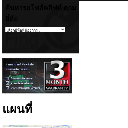
ค้นหารถโฟล์คลิฟท์ ตาม
ยี่ห้อ
แผนที่