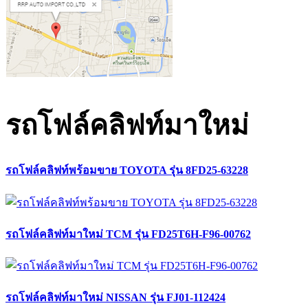
รถโฟล์คลิฟท์มาใหม่
รถโฟล์คลิฟท์พร้อมขาย TOYOTA รุ่น 8FD25-63228
รถโฟล์คลิฟท์มาใหม่ TCM รุ่น FD25T6H-F96-00762
รถโฟล์คลิฟท์มาใหม่ NISSAN รุ่น FJ01-112424