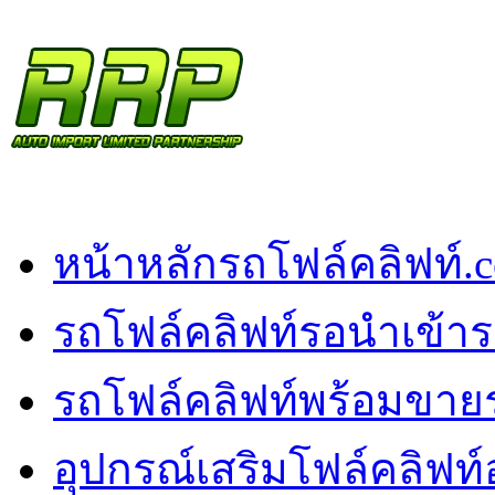
หน้าหลัก
รถโฟล์คลิฟท์.
รถโฟล์คลิฟท์รอนำเข้า
ร
รถโฟล์คลิฟท์พร้อมขาย
อุปกรณ์เสริมโฟล์คลิฟท์