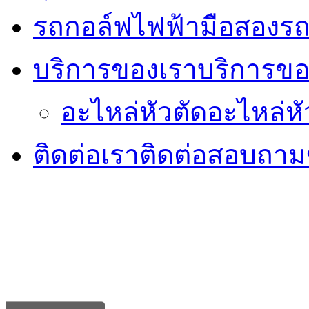
รถกอล์ฟไฟฟ้ามือสอง
รถ
บริการของเรา
บริการขอ
อะไหล่หัวตัด
อะไหล่หั
ติดต่อเรา
ติดต่อสอบถามข