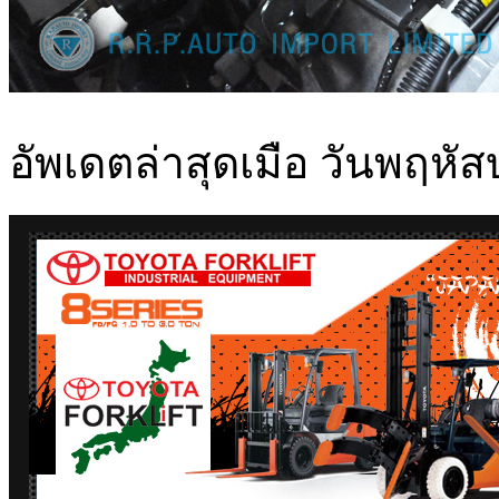
อัพเดตล่าสุดเมือ วันพฤหัส