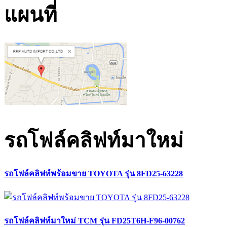
แผนที่
รถโฟล์คลิฟท์มาใหม่
รถโฟล์คลิฟท์พร้อมขาย TOYOTA รุ่น 8FD25-63228
รถโฟล์คลิฟท์มาใหม่ TCM รุ่น FD25T6H-F96-00762