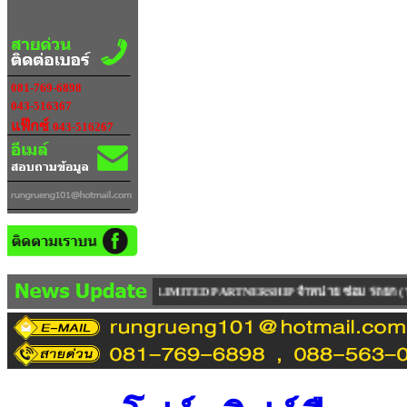
081-769-6898
043-516367
แฟ๊กซ์
043-516267
IMITED PARTNERSHIP จำหน่าย ซ่อม รถยก ( ฟอร์คลิฟท์ ) ทุกรุ่น ทุกยี่ห้อ ทุกค