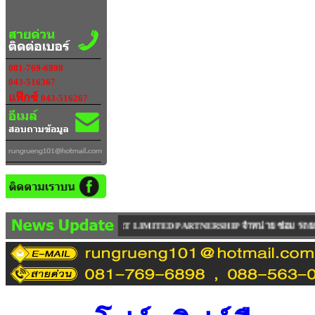
081-769-6898
043-516367
แฟ๊กซ์
043-516267
PORT LIMITED PARTNERSHIP จำหน่าย ซ่อม รถยก ( ฟอร์คลิฟท์ ) ทุกรุ่น ทุกยี่ห้อ