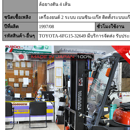
ล้อยางตัน 4 เส้น
ชนิดเชื้อเพลิง
เครื่องยนต์ 2 ระบบ เบนซิน-แก๊ส ติดตั้งระบบ
ปีที่ผลิต
1997/08
ชั่วโมงใช้งาน
รหัสสินค้า-อื่นๆ
TOYOTA-6FG15-32649 มีบริการจัดส่ง รับปร