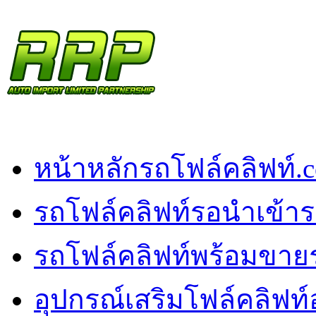
หน้าหลัก
รถโฟล์คลิฟท์.
รถโฟล์คลิฟท์รอนำเข้า
ร
รถโฟล์คลิฟท์พร้อมขาย
อุปกรณ์เสริมโฟล์คลิฟท์