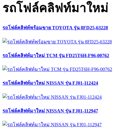
รถโฟล์คลิฟท์มาใหม่
รถโฟล์คลิฟท์พร้อมขาย TOYOTA รุ่น 8FD25-63228
รถโฟล์คลิฟท์มาใหม่ TCM รุ่น FD25T6H-F96-00762
รถโฟล์คลิฟท์มาใหม่ NISSAN รุ่น FJ01-112424
รถโฟล์คลิฟท์มาใหม่ NISSAN รุ่น FJ01-112947