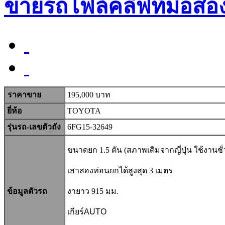
ขายรถโฟล์คลิฟท์มือสอ
ราคาขาย
195,000 บาท
ยี่ห้อ
TOYOTA
รุ่นรถ-เลขตัวถัง
6FG15-32649
ขนาดยก 1.5 ตัน (สภาพเดิมจากญี่ปุ่น ใช้งานชั
เสาสองท่อนยกได้สูงสุด 3 เมตร
ข้อมูลตัวรถ
งายาว 915 มม.
เกียร์AUTO