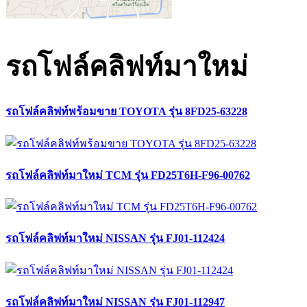
รถโฟล์คลิฟท์มาใหม่
รถโฟล์คลิฟท์พร้อมขาย TOYOTA รุ่น 8FD25-63228
รถโฟล์คลิฟท์มาใหม่ TCM รุ่น FD25T6H-F96-00762
รถโฟล์คลิฟท์มาใหม่ NISSAN รุ่น FJ01-112424
รถโฟล์คลิฟท์มาใหม่ NISSAN รุ่น FJ01-112947