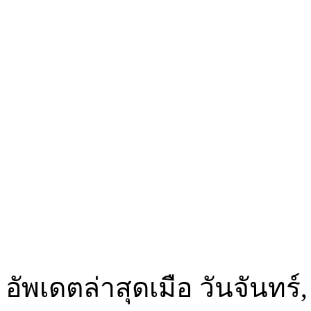
อัพเดตล่าสุดเมือ วันจันทร