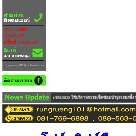
081-769-6898
043-516367
แฟ๊กซ์
043-516267
100 % และ รถUSED ให้บริการตรวจเช็คซ่อมบำรุงรถยกทั้งรถขายและรถเช่า ซึ่งทางบร