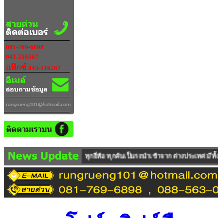
081-769-6898
043-516367
แฟ๊กซ์
043-516267
่ห้อ ทุกคันเป็นรถนำเข้าจาก ต่างประเทศ มีทั้งรถใหม่100 % และ รถUSED ให้บริกา