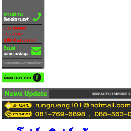
081-769-6898
043-516367
แฟ๊กซ์
043-516267
RRP AUTO IMPORT LIMITED PARTNERSHIP จำหน่าย ซ่อม 