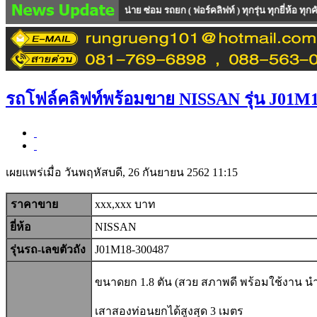
RSHIP จำหน่าย ซ่อม รถยก ( ฟอร์คลิฟท์ ) ทุกรุ่น ทุกยี่ห้อ ทุกคันเป็นรถนำเข้
รถโฟล์คลิฟท์พร้อมขาย NISSAN รุ่น J01M
เผยแพร่เมื่อ วันพฤหัสบดี, 26 กันยายน 2562 11:15
ราคาขาย
xxx,xxx บาท
ยี่ห้อ
NISSAN
รุ่นรถ-เลขตัวถัง
J01M18-300487
ขนาดยก 1.8 ตัน (สวย สภาพดี พร้อมใช้งาน นำเข
เสาสองท่อนยกได้สูงสุด 3 เมตร