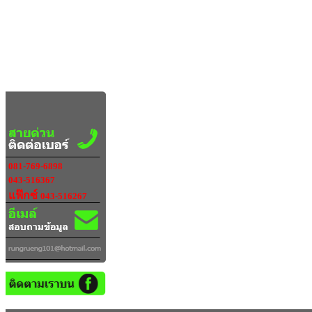
081-769-6898
043-516367
แฟ๊กซ์
043-516267