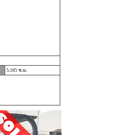
5,185 ช.ม.