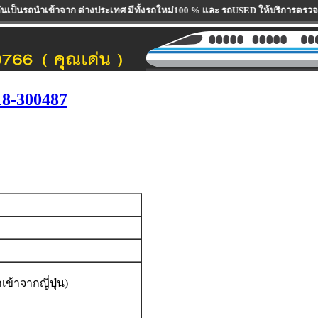
าจาก ต่างประเทศ มีทั้งรถใหม่100 % และ รถUSED ให้บริการตรวจเช็คซ่อมบำรุงรถยก
18-300487
้าจากญี่ปุ่น)