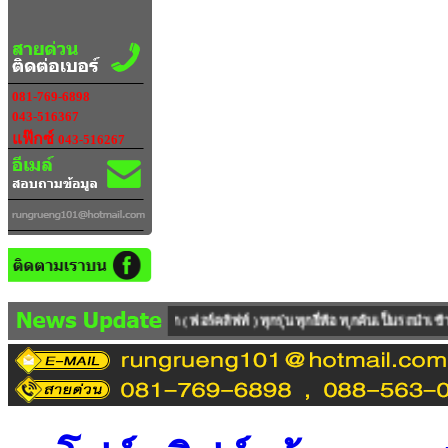
081-769-6898
043-516367
แฟ๊กซ์
043-516267
ิฟท์ ) ทุกรุ่น ทุกยี่ห้อ ทุกคันเป็นรถนำเข้าจาก ต่างประเทศ มีทั้งรถใหม่100 