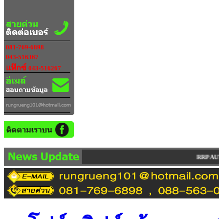
081-769-6898
043-516367
แฟ๊กซ์
043-516267
RRP AUTO IMPORT LIMITED PARTNERSHI