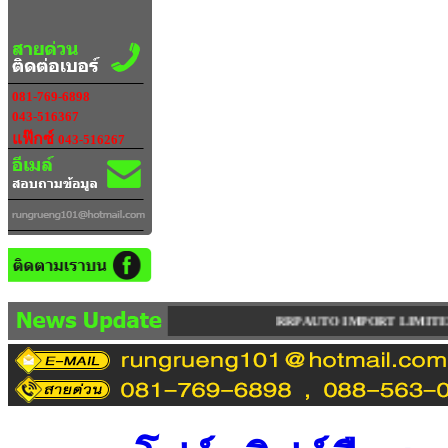
081-769-6898
043-516367
แฟ๊กซ์
043-516267
RRP AUTO IMPORT LIMITED PARTNERSHIP จำห