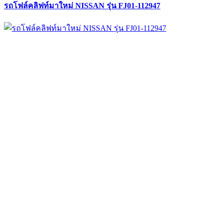
รถโฟล์คลิฟท์มาใหม่ NISSAN รุ่น FJ01-112947