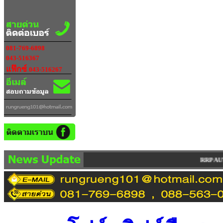
081-769-6898
043-516367
แฟ๊กซ์
043-516267
RRP AUTO IMPORT LIMITED PARTNERS