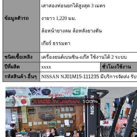
เสาสองท่อนยกได้สูงสุด 3 เมตร
ข้อมูลตัวรถ
งายาว 1,220 มม.
ล้อหน้ายางลม ล้อหลังยางตัน
เกียร์ ธรรมดา
ชนิดเชื้อเพลิง
เครื่องยนต์เบนซิน-แก๊ส ใช้งานได้ 2 ระบบ
ปีที่ผลิต
xxxx
ชั่วโมงใช้งาน
รหัสสินค้า-อื่นๆ
NISSAN N
J01M15-111235
มีบริการจัดส่ง ร